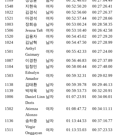
1109
정성훈
남자
00:52:48.63
00:27:04.49
1548
지현숙
여자
00:52:50.20
00:27:26.41
1022
김경식
남자
00:52:56.60
00:27:26.37
1521
마경석
여자
00:52:57.44
00:27:28.66
1003
장희승
남자
00:53:00.24
00:28:58.35
1506
Jesusa Taft
여자
00:53:10.40
00:26:42.58
1520
김용자
여자
00:54:45.02
00:27:29.20
1024
김남혁
남자
00:54:47.50
00:27:28.99
Arthyl
1501
여자
00:55:42.33
00:27:24.00
Guimary
1087
이경한
남자
00:56:46.83
00:27:37.89
1104
임창민
남자
00:58:00.44
00:27:48.00
Ednalyn
1503
여자
00:59:32.31
00:29:02.99
Amador
1138
김태환
남자
00:59:39.78
00:29:46.13
1139
박재욱
남자
00:59:53.73
00:32:20.91
1006
Daniel Linn
남자
01:07:23.91
00:34:06.01
Doris
1502
Atienza
여자
01:08:47.72
00:34:11.11
Alonzo
1136
송하중
남자
01:13:44.53
00:37:16.77
Virgie
1511
여자
01:13:55.03
00:37:23.53
Onggayan