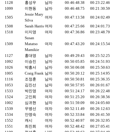
1128
홍성우
남자
00:46:48.38
00:23:22.46
1099
이현동
남자
00:46:48.75
00:21:30.59
Jessie Mary
1505
여자
00:47:13.58
00:24:02.49
Silva
1508
Sarah Harris
여자
00:47:25.66
00:24:01.73
1518
이지영
여자
00:47:36.86
00:23:48.79
Susan
1509
Matatso
여자
00:47:43.20
00:24:15.54
Mamikie
1127
홍대영
남자
00:49:29.43
00:25:52.25
1092
이승진
남자
00:50:05.85
00:24:51.93
1026
박흥서
남자
00:50:06.08
00:25:50.63
1005
Craig Frank
남자
00:50:20.12
00:25:14.95
1116
조정훈
남자
00:50:50.81
00:25:36.35
1053
김진선
남자
00:50:57.95
00:26:01.67
1533
박진영
여자
00:51:24.17
00:26:22.48
1524
고인희
여자
00:51:25.20
00:26:38.56
1002
심귀현
남자
00:51:59.09
00:24:05.60
1539
우병선
여자
00:52:11.49
00:26:12.63
1534
안명숙
여자
00:52:33.84
00:26:41.50
1552
캐시
여자
00:52:40.97
00:26:32.95
1551
최진희
여자
00:52:48.42
00:27:05.41