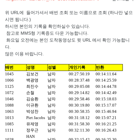
위 URL에 들어가셔서 배번 조회 또는 이름으로 조회 (하나만 넣으
시면 됩니다.)
하시면 본인의 기록을 확인하실수 있습니다.
참고로 MMS형 기록증도 다운 가능합니다.
화요일 오전에는 본인 도착동영상도 윗 URL 에서 확인 가능합니
다.
많은 이용 바랍니다.
배번
성명
성별
개인기록
반환
1045
김보건
남자
00:27:50.19
00:14:11.64
1066
백광영
남자
00:28:37.48
00:14:25.59
1125
최진수
남자
00:29:05.08
00:14:44.78
1072
손철
남자
00:29:14.82
00:14:42.49
1046
김승환
남자
00:29:58.46
00:15:18.03
1088
이규환
남자
00:30:19.80
00:15:17.07
1063
박성찬
남자
00:30:58.35
00:15:46.94
1013
Piet Jacobs
남자
00:31:18.12
00:15:07.21
1085
유제영
남자
00:31:58.30
00:16:21.25
1111
정우근
남자
00:32:11.30
00:16:26.43
HAN
1028
남자
00:32:15.42
00:16:25.30