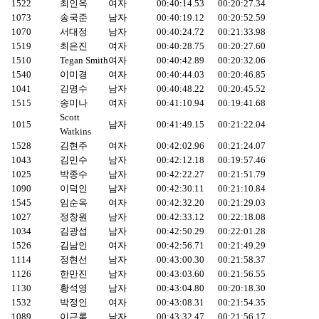
1522
최인옥
여자
00:40:14.53
00:20:27.34
1073
송국준
남자
00:40:19.12
00:20:52.59
1070
서대정
남자
00:40:24.72
00:21:33.98
1519
최은진
여자
00:40:28.75
00:20:27.60
1510
Tegan Smith
여자
00:40:42.89
00:20:32.06
1540
이미경
여자
00:40:44.03
00:20:46.85
1041
김명수
남자
00:40:48.22
00:20:45.52
1515
송미나
여자
00:41:10.94
00:19:41.68
Scott
1015
남자
00:41:49.15
00:21:22.04
Watkins
1528
김현주
여자
00:42:02.96
00:21:24.07
1043
김민수
남자
00:42:12.18
00:19:57.46
1025
박종수
남자
00:42:22.27
00:21:51.79
1090
이덕인
남자
00:42:30.11
00:21:10.84
1545
임순옥
여자
00:42:32.20
00:21:29.03
1027
정창원
남자
00:42:33.12
00:22:18.08
1034
김광섭
남자
00:42:50.29
00:22:01.28
1526
김남인
여자
00:42:56.71
00:21:49.29
1114
정현선
남자
00:43:00.30
00:21:58.37
1126
한만진
남자
00:43:03.60
00:21:56.55
1130
황석영
남자
00:43:04.80
00:20:18.30
1532
박정인
여자
00:43:08.31
00:21:54.35
1089
이근록
남자
00:43:32.47
00:21:56.17