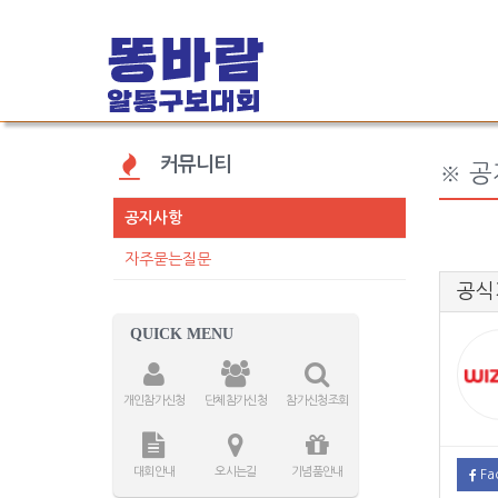
커뮤니티
※ 
공지사항
자주묻는질문
공식
QUICK MENU
개인참가신청
단체참가신청
참가신청조회
대회안내
오시는길
기념품안내
Fa