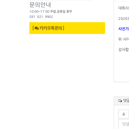
문의안내
대회사
10:00~17:00 주말,공휴일 휴무
031. 821. 9902
202
[
카카오톡문의 ]
사진기
위 사
감사합
댓