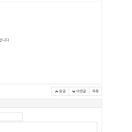
능합니다
윗글
아랫글
목록