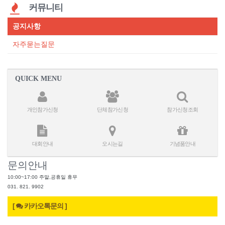
커뮤니티
공지사항
자주묻는질문
QUICK MENU
개인참가신청
단체참가신청
참가신청조회
대회안내
오시는길
기념품안내
문의안내
10:00~17:00 주말,공휴일 휴무
031. 821. 9902
[
카카오톡문의 ]